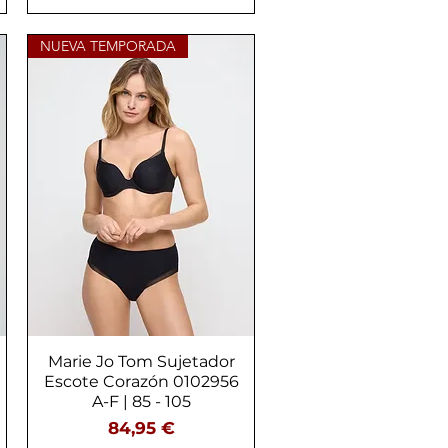
NUEVA TEMPORADA
Marie Jo Tom Sujetador
Vista rápida
Escote Corazón 0102956
A-F | 85 - 105
Precio
84,95 €