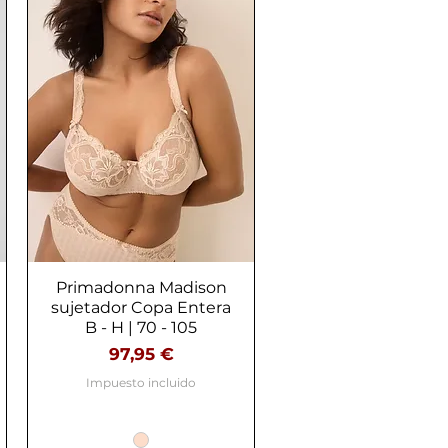
Primadonna Madison
Vista rápida
sujetador Copa Entera
B - H | 70 - 105
Precio
97,95 €
Impuesto incluido