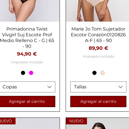
Primadonna Twist
Vista rápida
Marie Jo Tom Sujetador
Vista rápida
Vivgirl Suj Escote Prof
Escote Corazón0120826
Medio Relleno C - G | 65
A-F | 65 - 90
- 90
Precio
89,90 €
Precio
94,90 €
Impuesto incluido
Impuesto incluido
Copas
Tallas
Agregar al carrito
Agregar al carrito
NUEVO
NUEVO