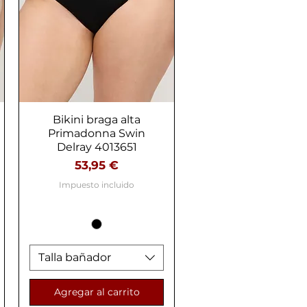
Bikini braga alta
Vista rápida
Primadonna Swin
Delray 4013651
Precio
53,95 €
Impuesto incluido
Talla bañador
Agregar al carrito