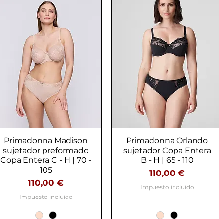
Primadonna Madison
Vista rápida
Primadonna Orlando
Vista rápida
sujetador preformado
sujetador Copa Entera
Copa Entera C - H | 70 -
B - H | 65 - 110
105
Precio
110,00 €
Precio
110,00 €
Impuesto incluido
Impuesto incluido