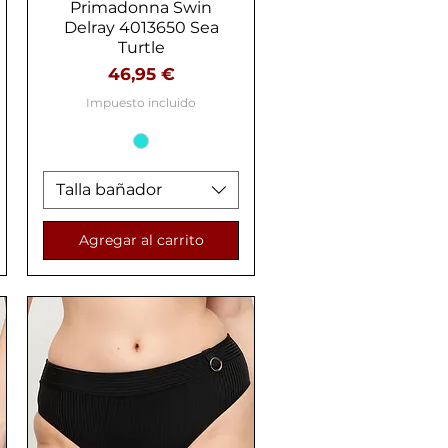
Primadonna Swin
Delray 4013650 Sea
Turtle
Precio
46,95 €
Impuesto incluido
Talla bañador
Agregar al carrito