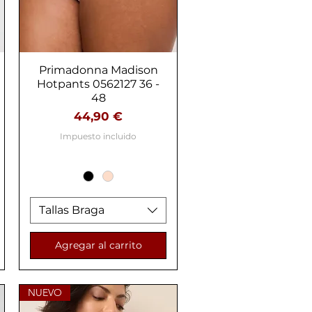
Primadonna Madison
Vista rápida
Hotpants 0562127 36 -
48
Precio
44,90 €
Impuesto incluido
Tallas Braga
Agregar al carrito
NUEVO