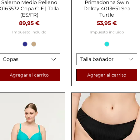
Salerno Medio Relleno
Primadonna Swin
0163532 Copa C-F | Talla
Delray 4013651 Sea
(ES/FR)
Turtle
Precio
Precio
89,95 €
53,95 €
Impuesto incluido
Impuesto incluido
Copas
Talla bañador
Agregar al carrito
Agregar al carrito