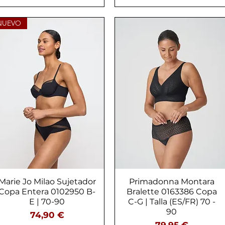
NUEVO
Marie Jo Milao Sujetador
Vista rápida
Primadonna Montara
Vista rápida
Copa Entera 0102950 B-
Bralette 0163386 Copa
E | 70-90
C-G | Talla (ES/FR) 70 -
90
Precio
74,90 €
Precio