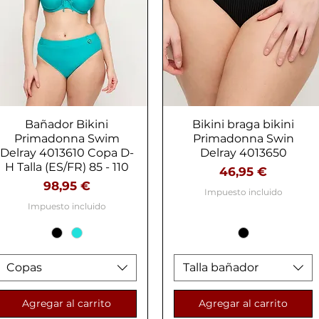
Bañador Bikini
Vista rápida
Bikini braga bikini
Vista rápida
Primadonna Swim
Primadonna Swin
Delray 4013610 Copa D-
Delray 4013650
H Talla (ES/FR) 85 - 110
Precio
46,95 €
Precio
98,95 €
Impuesto incluido
Impuesto incluido
Copas
Talla bañador
Agregar al carrito
Agregar al carrito