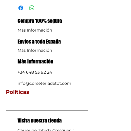
No blanquear
No Lava en seco,
profesionalmente
Compra 100% segura
No usar máquina secadora
30°Programa normal a 30°C
Más Información
No planchar
Polyamide:58%, Polyester:32%,
Envíos a toda España
Elastane:10%
Más Información
Más Información
+34 648 53 92 24
info@corseteriadetot.com
Políticas
Visita nuestra tienda
Carrer de Jafuda Cresques, 1