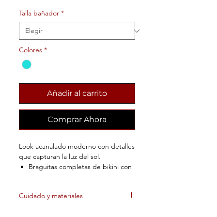
Talla bañador
*
Colores
*
Añadir al carrito
Comprar Ahora
Look acanalado moderno con detalles
que capturan la luz del sol.
Braguitas completas de bikini con
un corte elegante que favorece tu
abdomen.
Cuidado y materiales
Siempre se adapta en elegante
negro
90% Hilos reciclados