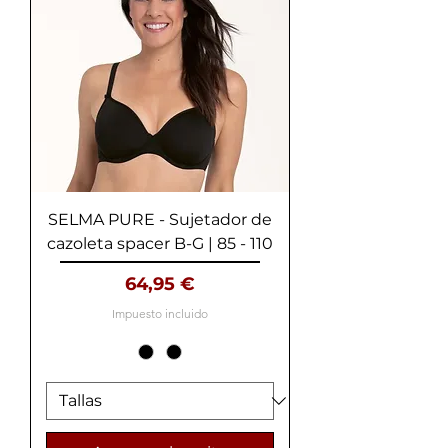
SELMA PURE - Sujetador de
cazoleta spacer B-G | 85 - 110
Precio
64,95 €
Impuesto incluido