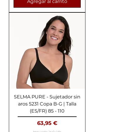
Agregar al carrito
SELMA PURE - Sujetador sin
aros 5231 Copa B-G | Talla
(ES/FR) 85 - 110
Precio
63,95 €
Impuesto incluido