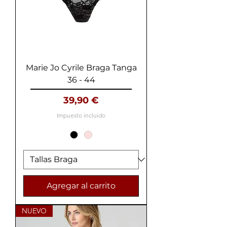
Marie Jo Cyrile Braga Tanga
36 - 44
Precio
39,90 €
Impuesto incluido
Agregar al carrito
NUEVO