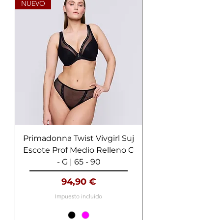
NUEVO
Primadonna Twist Vivgirl Suj
Escote Prof Medio Relleno C
- G | 65 - 90
Precio
94,90 €
Impuesto incluido