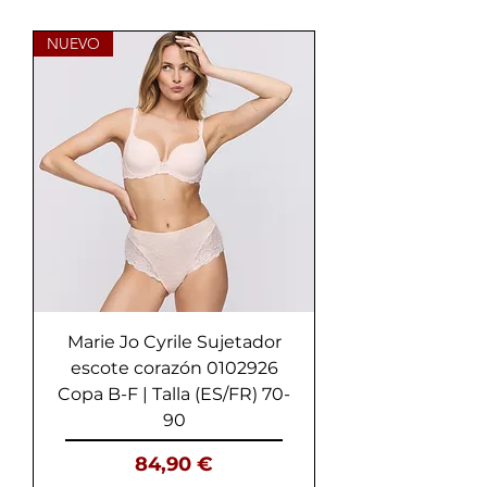
NUEVO
Marie Jo Cyrile Sujetador
escote corazón 0102926
Copa B-F | Talla (ES/FR) 70-
90
Precio
84,90 €