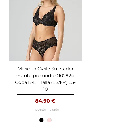
Marie Jo Cyrile Sujetador
escote profundo 0102924
Copa B-E | Talla (ES/FR) 85-
10
Precio
84,90 €
Impuesto incluido