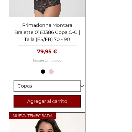
Primadonna Montara
Bralette 0163386 Copa C-G |
Talla (ES/FR) 70 - 90
Precio
79,95 €
Impuesto incluido
Agregar al carrito
NUEVA TEMPORADA