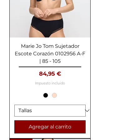
Marie Jo Tom Sujetador
Escote Corazón 0102956 A-F
| 85 - 105
Precio
84,95 €
Impuesto incluido
Agregar al carrito