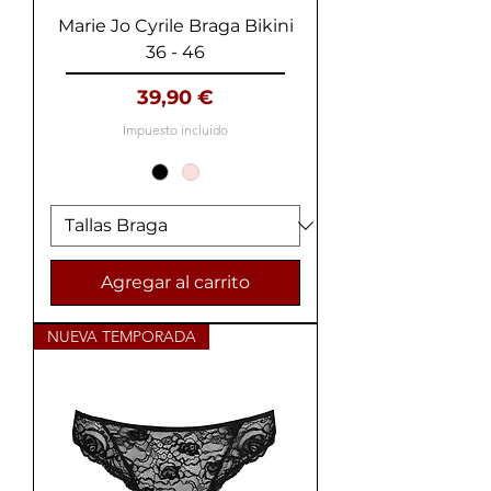
Marie Jo Cyrile Braga Bikini
36 - 46
Precio
39,90 €
Impuesto incluido
Agregar al carrito
NUEVA TEMPORADA