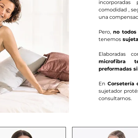
incorporadas 
comodidad , seg
una compensaci
Pero,
no todos
tenemos
sujet
Elaboradas c
microfibra t
preformadas sin
En
Corsetería
sujetador proté
consultarnos.