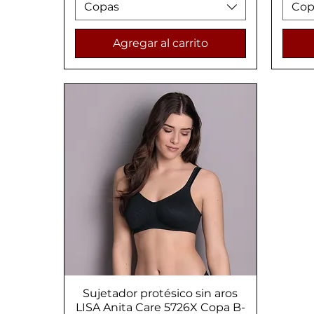
Copas
Cop
Agregar al carrito
Sujetador protésico sin aros
Vista rápida
LISA Anita Care 5726X Copa B-