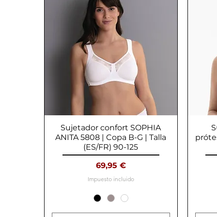
Sujetador confort SOPHIA
Vista rápida
S
ANITA 5808 | Copa B-G | Talla
próte
(ES/FR) 90-125
Precio
69,95 €
Impuesto incluido