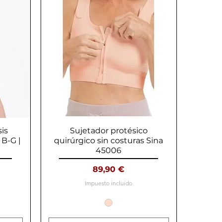
sis
Sujetador protésico
Vista rápida
B-G |
quirúrgico sin costuras Sina
45006
Precio
89,90 €
Impuesto incluido