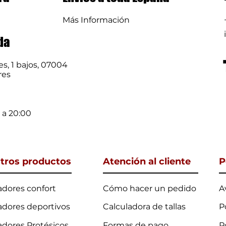
Más Información
da
s, 1 bajos, 07004
res
0 a 20:00
tros productos
Atención al cliente
P
adores confort
Cómo hacer un pedido
A
adores deportivos
Calculadora de tallas
P
adores
Protésicos
Formas de pago
P