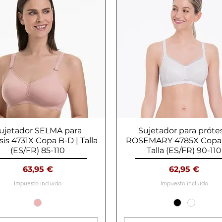
ujetador SELMA para
Vista rápida
Sujetador para próte
Vista rápida
sis 4731X Copa B-D | Talla
ROSEMARY 4785X Copa 
(ES/FR) 85-110
Talla (ES/FR) 90-110
Precio
Precio
63,95 €
62,95 €
Impuesto incluido
Impuesto incluido