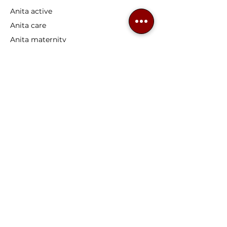
Anita active
Anita care
Anita maternity
ROSA FAIA
Nuestros productos
Sujetadores confort
Sujetadores deportivos
Sujetadores
Protésicos
Sujetadores embarazo
Sujetadores lactancia
Sujetadores copas grandes
Prótesis
de mama
Atención al cliente