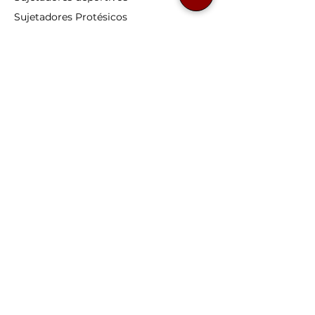
Sujetadores
Protésicos
Sujetadores embarazo
Sujetadores lactancia
Sujetadores copas grandes
Prótesis
de mama
Atención al cliente
Cómo hacer un pedido
Calculadora de tallas
Formas de pago
Formas de envío y entrega
Condiciones de venta
Devoluciones y cambios
Contáctanos
Solicitud de ejercicio de derechos del