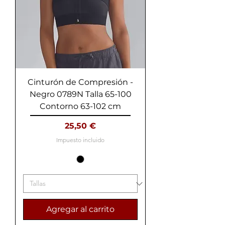
Cinturón de Compresión -
Negro 0789N Talla 65-100
Contorno 63-102 cm
Precio
25,50 €
Impuesto incluido
Agregar al carrito