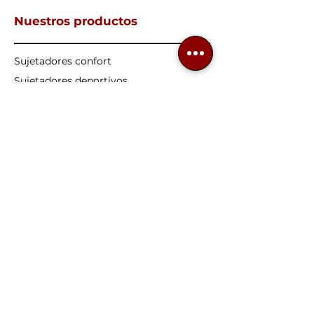
Nuestros productos
Sujetadores confort
Sujetadores deportivos
Sujetadores
Protésicos
Sujetadores embarazo
Sujetadores lactancia
Sujetadores copas grandes
Prótesis
de mama
Atención al cliente
Cómo hacer un pedido
Calculadora de tallas
Formas de pago
Formas de envío y entrega