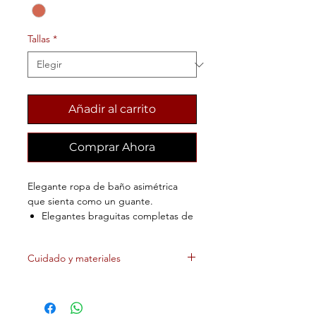
Tallas
*
Añadir al carrito
Comprar Ahora
Elegante ropa de baño asimétrica
que sienta como un guante.
Elegantes braguitas completas de
bikini con cuerdas ajustables en la
cintura.
Cuidado y materiales
Estampado multicolor sutil y
brillante
No blanquear
No Lava en seco,
profesionalmente