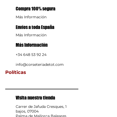
No usar máquina secadora
Compra 100% segura
Programa normal a 30°C
No planchar
Más Información
Polyester:75%, Metal fibre:8%,
Polyamide:6%, Elastane:11%
Envíos a toda España
Más Información
Más Información
+34 648 53 92 24
info@corseteriadetot.com
Políticas
Visita nuestra tienda
Carrer de Jafuda Cresques, 1
bajos, 07004
Palma de Mallorca Baleares