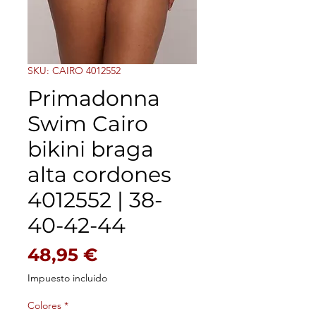
SKU: CAIRO 4012552
Primadonna
Swim Cairo
bikini braga
alta cordones
4012552 | 38-
40-42-44
Precio
48,95 €
Impuesto incluido
Colores
*