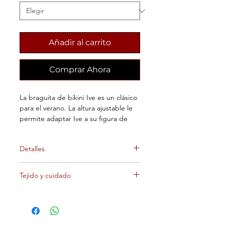
Añadir al carrito
Comprar Ahora
La braguita de bikini Ive es un clásico
para el verano. La altura ajustable le
permite adaptar Ive a su figura de
forma individual. Encuentre ahora su
ajuste perfecto.
Detalles
Culotte
Tejido y cuidado
Braga ajustable
Material
Tela superior
Tejido Micro Silk
80% Poliamida
20% Elastano