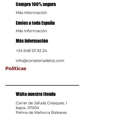
forro
Compra 100% segura
93% Poliamida
7% Elastano
Más Información
Lavar a 30° en programa para
prendas delicadas
Envíos a toda España
No blanquear
Más Información
No usar secadora
No planchar
Más Información
No limpieza en seco
+34 648 53 92 24
info@corseteriadetot.com
Políticas
Visita nuestra tienda
Carrer de Jafuda Cresques, 1
bajos, 07004
Palma de Mallorca Baleares