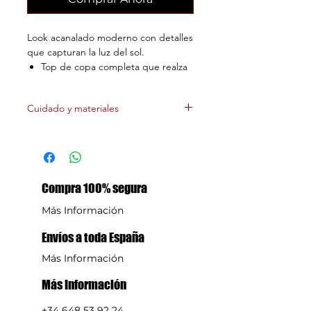
Look acanalado moderno con detalles
que capturan la luz del sol.
Top de copa completa que realza
tu busto con confianza.
En tendencia y favorecedor en
Cuidado y materiales
verde
60% Hilos reciclados
No blanquear
No Lava en seco,
profesionalmente
Compra 100% segura
No usar máquina secadora
30°30°C Programa suave
Más Información
No planchar
Polyamide:79%, Polyester:5%,
Envíos a toda España
Elastane:16%
Más Información
Más Información
+34 648 53 92 24