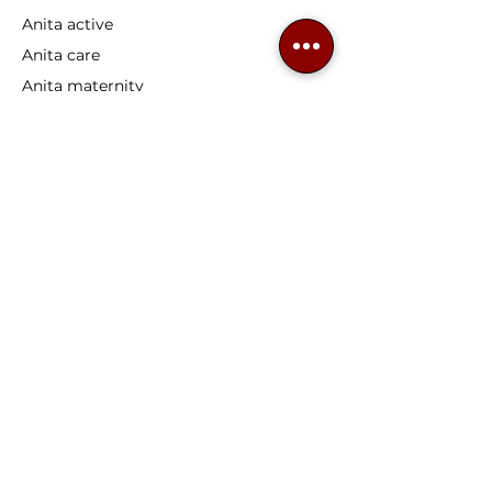
Anita active
Anita care
Anita maternity
ROSA FAIA
Nuestros productos
Sujetadores confort
Sujetadores deportivos
Sujetadores
Protésicos
Sujetadores embarazo
Sujetadores lactancia
Sujetadores copas grandes
Prótesis
de mama
Atención al cliente