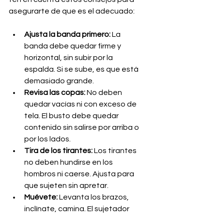
asegurarte de que es el adecuado:
Ajusta la banda primero:
 La 
banda debe quedar firme y 
horizontal, sin subir por la 
espalda. Si se sube, es que está 
demasiado grande.
Revisa las copas:
 No deben 
quedar vacías ni con exceso de 
tela. El busto debe quedar 
contenido sin salirse por arriba o 
por los lados.
Tira de los tirantes:
 Los tirantes 
no deben hundirse en los 
hombros ni caerse. Ajusta para 
que sujeten sin apretar.
Muévete:
 Levanta los brazos, 
inclínate, camina. El sujetador 