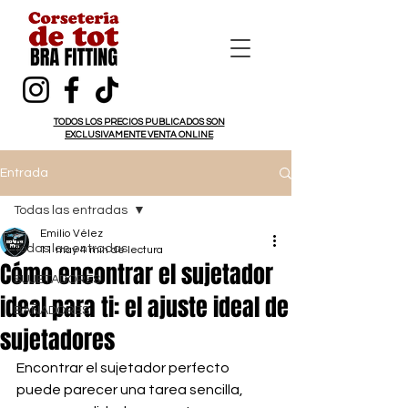
TODOS LOS PRECIOS PUBLICADOS SON
EXCLUSIVAMENTE VENTA ONLINE
Entrada
Todas las entradas
Emilio Vélez
Todas las entradas
11 may
4 min de lectura
Cómo encontrar el sujetador
SUJETADORES
ideal para ti: el ajuste ideal de
BAÑADORES
sujetadores
Encontrar el sujetador perfecto 
puede parecer una tarea sencilla, 