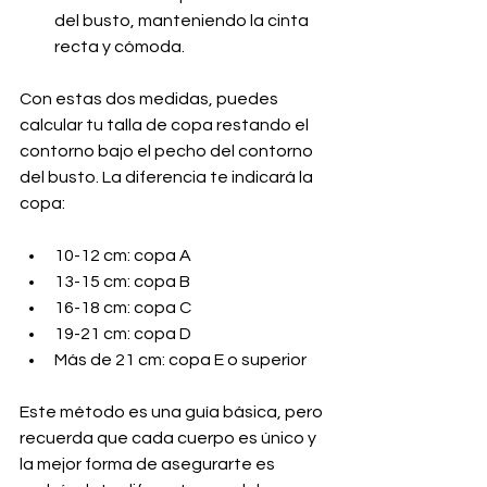
del busto, manteniendo la cinta 
recta y cómoda.
Con estas dos medidas, puedes 
calcular tu talla de copa restando el 
contorno bajo el pecho del contorno 
del busto. La diferencia te indicará la 
copa:
10-12 cm: copa A  
13-15 cm: copa B  
16-18 cm: copa C  
19-21 cm: copa D  
Más de 21 cm: copa E o superior
Este método es una guía básica, pero 
recuerda que cada cuerpo es único y 
la mejor forma de asegurarte es 